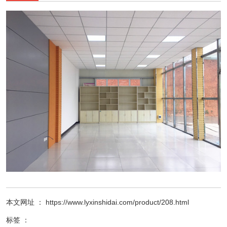
本文网址 ： https://www.lyxinshidai.com/product/208.html
标签 ：